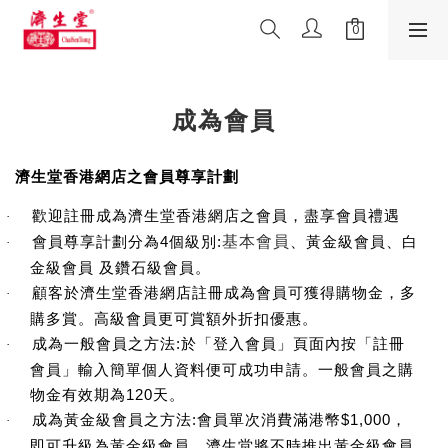
成為會員
濟生堂香港網店之會員尊享計劃
歡迎註冊成為濟生堂香港網店之會員，盡享會員禮遇
·
會員尊享計劃分為
4
個級別
:
基本會員
、黃金級會員、白
·
金級會員
及鑽石級會員。
顧客於濟生堂香港網店註冊成為會員可獲得購物金，多
·
購多賞。高級會員更可賞額外折扣優惠。
成為一般會員之方法
:
於「登入會員」頁面內按「註冊
·
會員」輸入簡單個人資料便可成功申請。一般會員之購
物金有效期為
120
天。
成為黃金級會員之方法
:
會員單次消費滿港幣
$1,000
，
·
即可升級為黃金級會員。濟生堂將不時推出黃金級會員