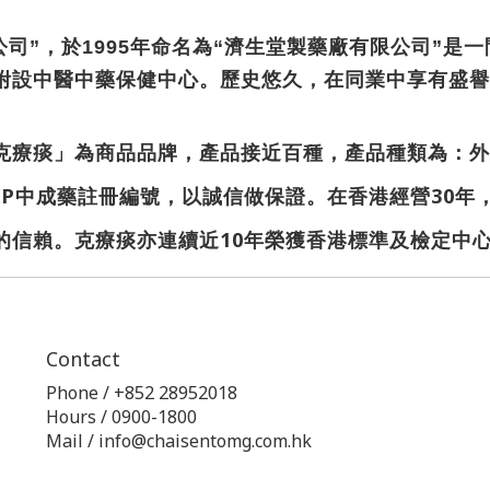
公司”，於1995年命名為“濟生堂製藥廠有限公司”
附設中醫中藥保健中心。歷史悠久，在同業中享有盛譽
克療痰」為商品品牌，產品接近百種，產品種類為：外
P中成藥註冊編號，以誠信做保證。在香港經營30年，
信賴。克療痰亦連續近10年榮獲香港標準及檢定中心
Contact
Phone / +852 28952018
Hours / 0900-1800
Mail / info@chaisentomg.com.hk