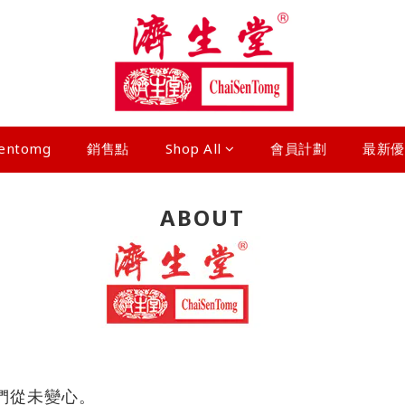
sentomg
銷售點
Shop All
會員計劃
最新優
ABOUT
們從未變心。