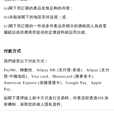
(a)
閣下所訂購的產品並無足夠的存貨；
(b)
未能就閣下的地區安排送貨；或
(c)
閣下所訂購的一件或多件產品所標示的價格因人為或電
腦錯誤或供應商所提供的定價資料錯誤而出錯。
付款方式
我們接受以下付款方式︰
PayMe
、轉數快、
Alipay HK (
支付寶
-
香港
)
、
Alipay (
支付
寶
-
中國地區
)
、
Visa card
、
Mastercard (
萬事達卡
)
、
American Express (
美國運通卡
)
、
Google Pay
、
Apple
Pay
。
如閣下選擇線上刷卡方式進行交易時，作業流程透過
SSL
加
密機制，保障您的個人隱私資料。