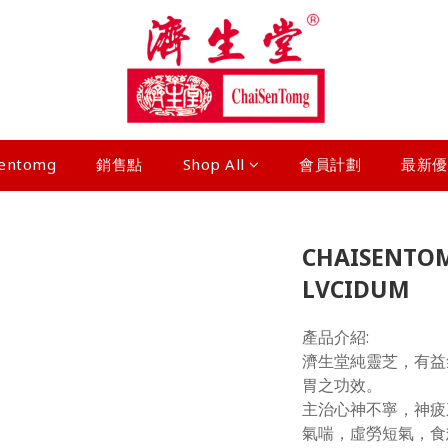
sentomg
銷售點
Shop All
會員計劃
最新優
CHAISENTO
LVCIDUM
產品介紹
濟生堂純靈芝，有益
胃之功效。
主治心神不寧，神疲
氣喘，虛勞短氣，食慾不振。