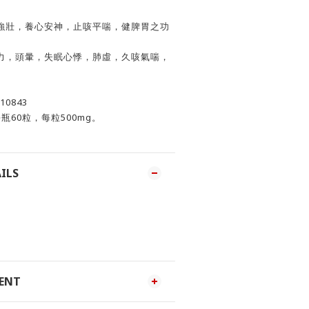
強壯，養心安神，止咳平喘，健脾胃之功
力，頭暈，失眠心悸，肺虛，久咳氣喘，
0843
60粒，每粒500mg。
ILS
MENT