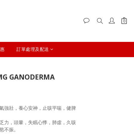
惠
訂單處理及配送
MG GANODERMA
:							
氣強壯，養心安神，止咳平喘，健脾
乏力，頭暈，失眠心悸，肺虛，久咳
						