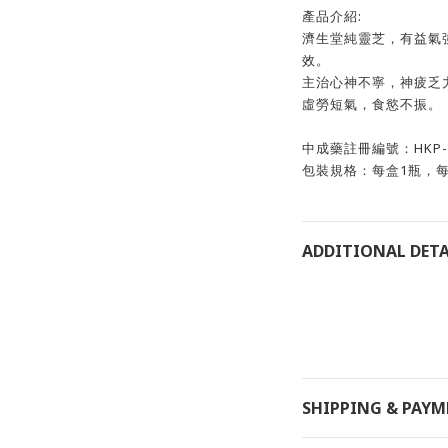
產品介紹:
濟生堂純靈芝，有益氣
效。
主治心神不寧，神疲乏
虛勞短氣，食慾不振。
中成藥註冊編號：HKP-1
包裝規格：每盒1瓶，每瓶
ADDITIONAL DETA
SHIPPING & PAY